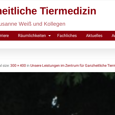
eitliche Tiermedizin
. Susanne Weiß und Kollegen
rriere
Räumlichkeiten
Fachliches
Aktuelles
A
l size:
300 × 400
in
Unsere Leistungen im Zentrum für Ganzheitliche Tier