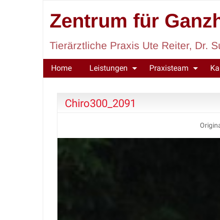
Zentrum für Ganzh
Tierärztliche Praxis Ute Reiter, Dr
Home
Leistungen
Praxisteam
Ka
Chiro300_2091
Origina