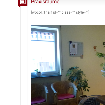
Praxisräume
[wpcol_1half id=”” class=”” style=””]