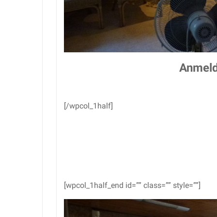
Anmeld
[/wpcol_1half]
[wpcol_1half_end id=”” class=”” style=””]