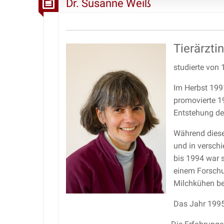
Dr. Susanne Weiß
Tierärztin
studierte von 
Im Herbst 1991
promovierte 1
Entstehung de
Während dieser
und in versch
bis 1994 war s
einem Forschun
Milchkühen be
Das Jahr 1995