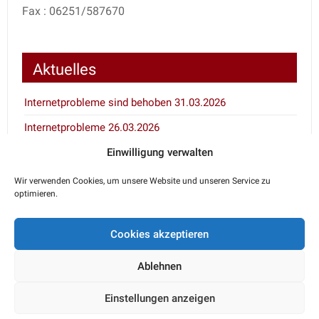
Fax : 06251/587670
Aktuelles
Internetprobleme sind behoben 31.03.2026
Internetprobleme 26.03.2026
Einwilligung verwalten
Inventur 7.1. und 8.1.2026
Wir verwenden Cookies, um unsere Website und unseren Service zu
optimieren.
Notdienstkalender
Cookies akzeptieren
Den aktuellen Notdienst erfahren Sie über den
telefonischen Anrufbeantworter Ihres Haustierarztes
Ablehnen
oder unter 06251/52290.
Einstellungen anzeigen
Proudly powered by
WordPress
. Design by
StylishWP