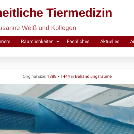
eitliche Tiermedizin
. Susanne Weiß und Kollegen
rriere
Räumlichkeiten
Fachliches
Aktuelles
A
Original size:
1888 × 1444
in
Behandlungsräume