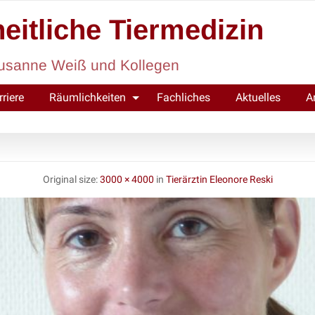
eitliche Tiermedizin
. Susanne Weiß und Kollegen
rriere
Räumlichkeiten
Fachliches
Aktuelles
A
Original size:
3000 × 4000
in
Tierärztin Eleonore Reski